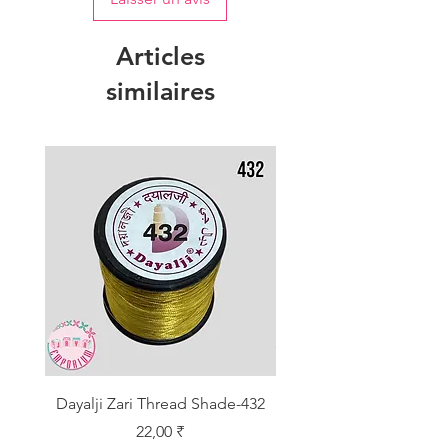
Articles
similaires
Dayalji Zari Thread Shade-432
Dayalji Zari Thread Sh
Prix
22,00 ₹