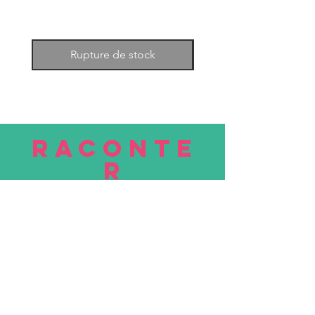
Rupture de stock
RACONTE
R
nous
Soumettre