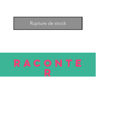
Rupture de stock
RACONTE
R
nous
Soumettre