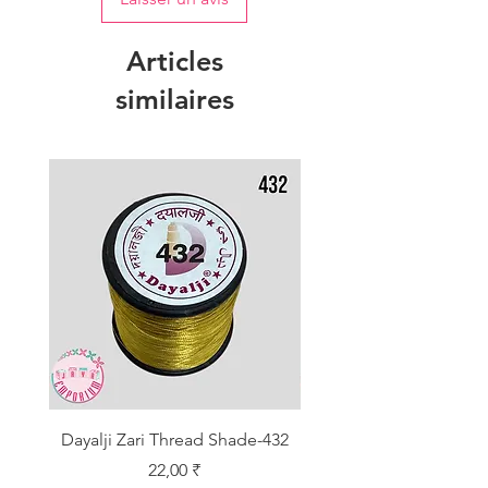
Articles
similaires
Dayalji Zari Thread Shade-432
Dayalji Zari Thread Sh
Prix
22,00 ₹