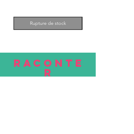
Rupture de stock
RACONTE
R
nous
Soumettre