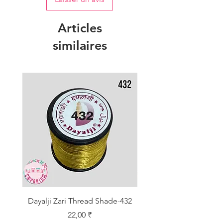
Articles
similaires
Dayalji Zari Thread Shade-432
Dayalji Zari Thread Sh
Prix
22,00 ₹