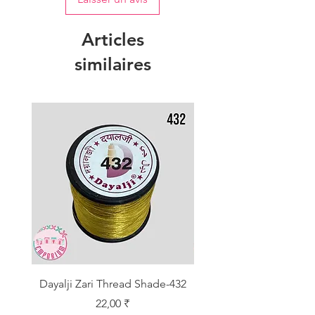
Articles
similaires
Dayalji Zari Thread Shade-432
Dayalji Zari Thread Sh
Prix
22,00 ₹