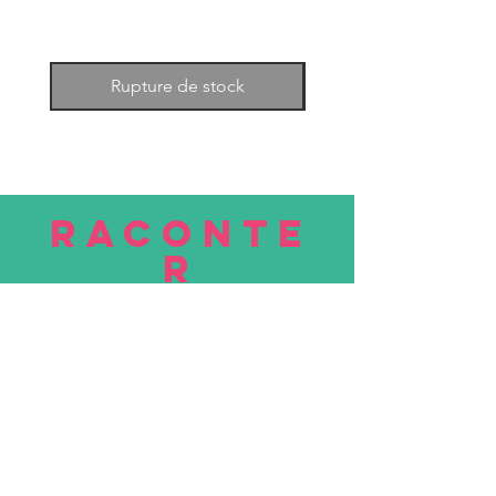
Rupture de stock
RACONTE
R
nous
Soumettre