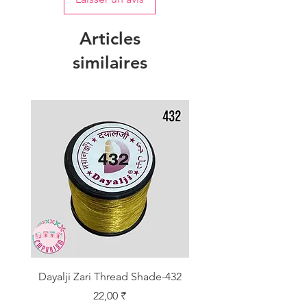
Articles
similaires
Dayalji Zari Thread Shade-432
Dayalji Zari Thread Sh
Prix
22,00 ₹