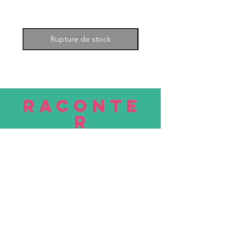
Rupture de stock
RACONTE
R
nous
Soumettre