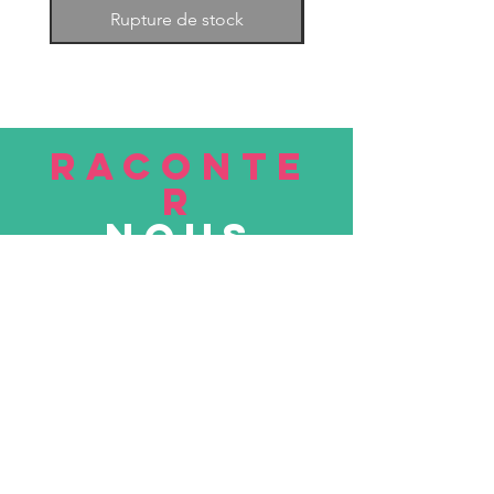
Rupture de stock
RACONTE
R
nous
Soumettre
VISITE