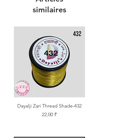
similaires
Dayalji Zari Thread Shade-432
Dayalji Zari Thread Sh
Prix
22,00 ₹