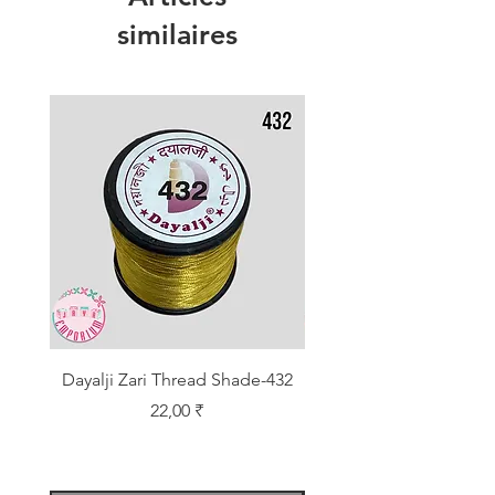
similaires
Dayalji Zari Thread Shade-432
Dayalji Zari Thread Sh
Prix
22,00 ₹