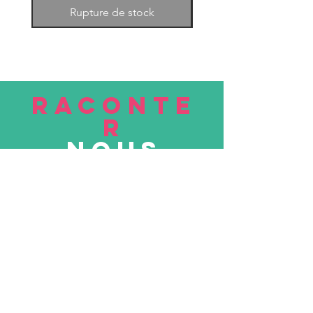
Rupture de stock
RACONTE
R
nous
Soumettre
VISITE