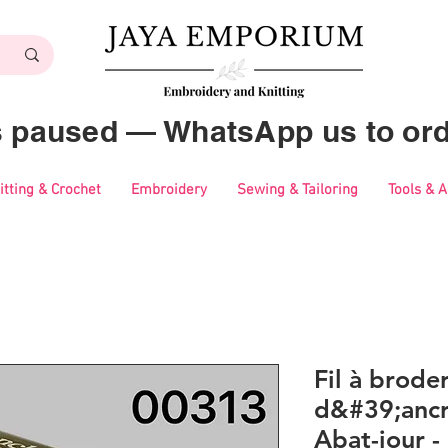
es paused — WhatsApp us to ord
itting & Crochet
Embroidery
Sewing & Tailoring
Tools & 
Fil à brode
d&#39;ancr
Abat-jour 