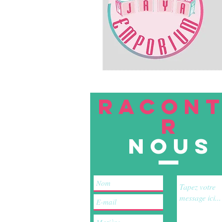
RACON
R
nous