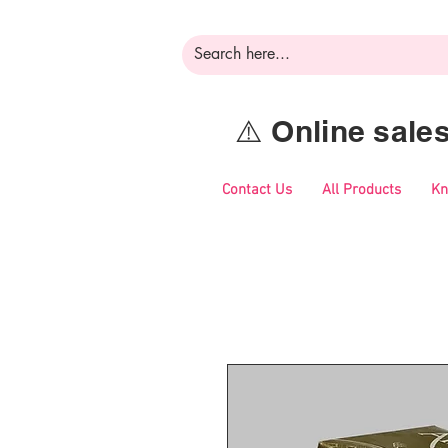
⚠️ Online sal
Contact Us
All Products
Kn