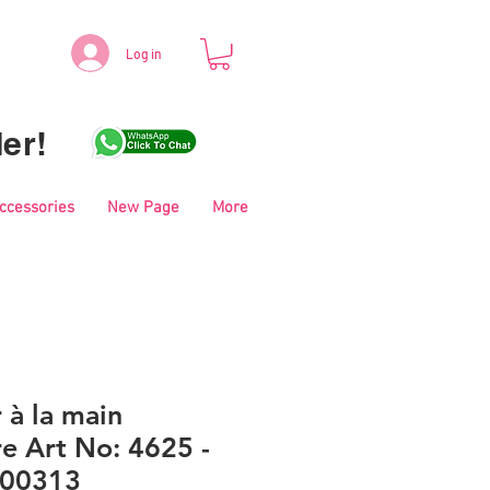
Log in
er!
Accessories
New Page
More
r à la main
e Art No: 4625 -
- 00313