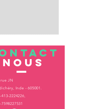
ONTACT
nous
 rue JN
ichéry, Inde - 605001.
-413-2224226,
1-7598227531