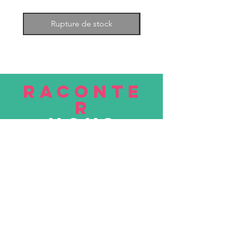
Rupture de stock
RACONTE
R
nous
Soumettre