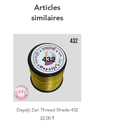
Articles
similaires
Dayalji Zari Thread Shade-432
Dayalji Zari Thread Sh
Prix
22,00 ₹