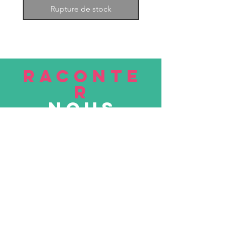
Rupture de stock
RACONTE
R
nous
Soumettre
VISITE