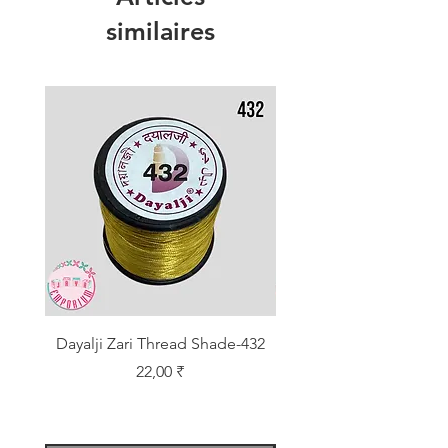
similaires
Dayalji Zari Thread Shade-432
Dayalji Zari Thread Sh
Prix
22,00 ₹