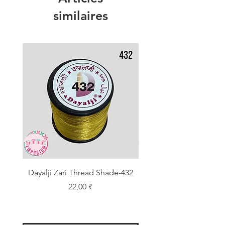
similaires
Dayalji Zari Thread Shade-432
Dayalji Zari Thread Sh
Prix
22,00 ₹