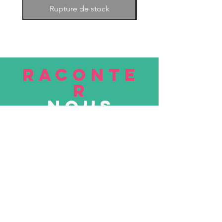
Rupture de stock
RACONTE
R
nous
Soumettre
VISITE