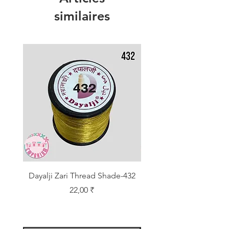
similaires
Dayalji Zari Thread Shade-432
Dayalji Zari Thread Sh
Prix
22,00 ₹