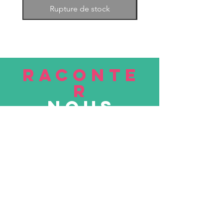
Rupture de stock
RACONTE
R
nous
Soumettre
VISITE