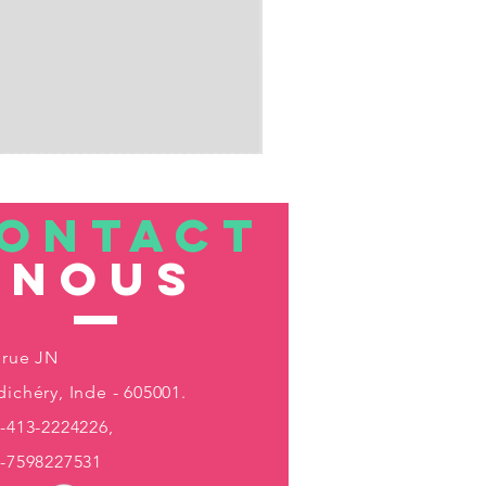
ONTACT
nous
 rue JN
ichéry, Inde - 605001.
-413-2224226,
1-7598227531