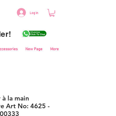
Log in
er!
Accessories
New Page
More
r à la main
e Art No: 4625 -
- 00333