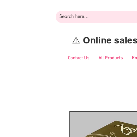
⚠️ Online sal
Contact Us
All Products
Kn