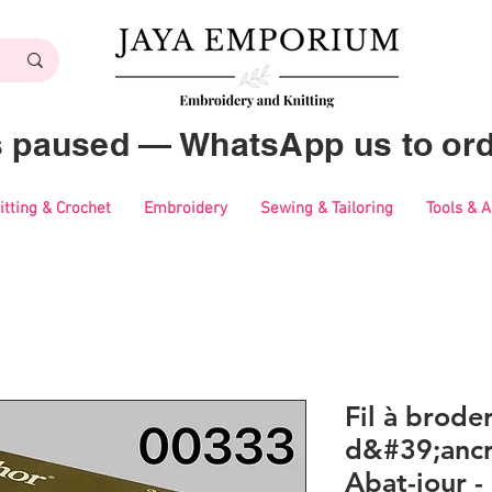
es paused — WhatsApp us to ord
itting & Crochet
Embroidery
Sewing & Tailoring
Tools & 
Fil à brode
d&#39;ancr
Abat-jour 