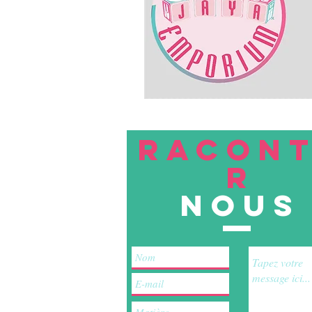
RACON
R
nous