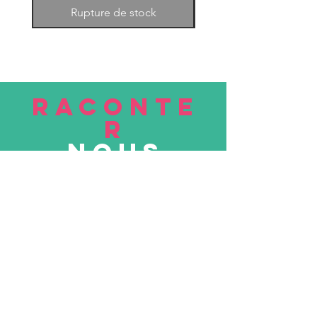
Rupture de stock
RACONTE
R
nous
Soumettre
VISITE