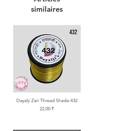
similaires
Dayalji Zari Thread Shade-432
Dayalji Zari Thread Sh
Prix
22,00 ₹