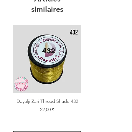
similaires
Dayalji Zari Thread Shade-432
Dayalji Zari Thread Sh
Prix
22,00 ₹