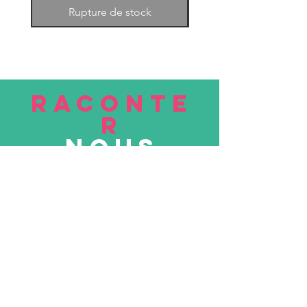
Rupture de stock
RACONTE
R
nous
Soumettre
VISITE