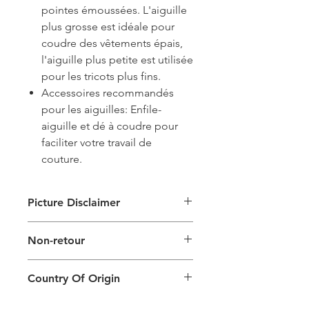
pointes émoussées. L'aiguille
plus grosse est idéale pour
coudre des vêtements épais,
l'aiguille plus petite est utilisée
pour les tricots plus fins.
Accessoires recommandés
pour les aiguilles: Enfile-
aiguille et dé à coudre pour
faciliter votre travail de
couture.
Picture Disclaimer
Les images ne sont fournies qu'à titre
Non-retour
d'illustration du type d'emballage. La
taille, la couleur et le type de produit
Ce produit ne peut pas être
réels varieront.
Country Of Origin
retourné.
Country of origin: India