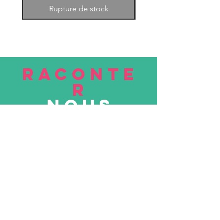
Rupture de stock
RACONTE
R
nous
Soumettre
VISITE