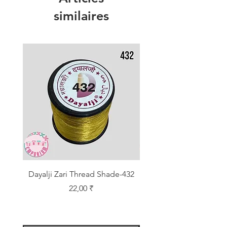
similaires
Dayalji Zari Thread Shade-432
Dayalji Zari Thread Sh
Prix
22,00 ₹