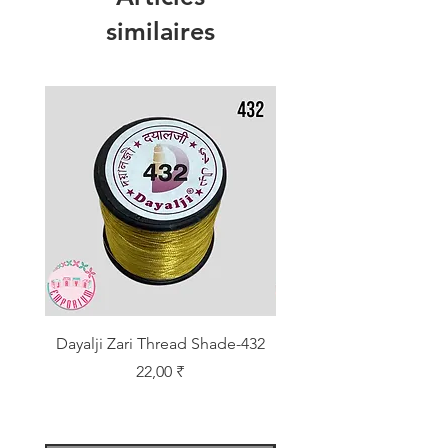
similaires
Dayalji Zari Thread Shade-432
Dayalji Zari Thread Sh
Prix
22,00 ₹