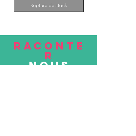
Rupture de stock
RACONTE
R
nous
Soumettre
VISITE