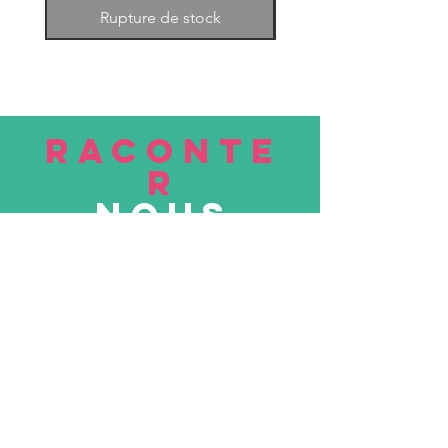
Rupture de stock
RACONTE
R
nous
Soumettre
VISITE