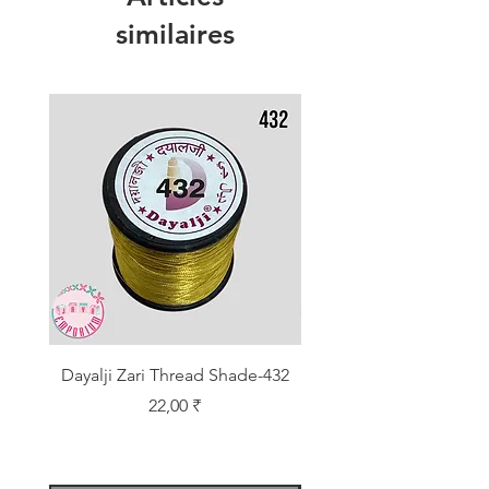
similaires
Dayalji Zari Thread Shade-432
Dayalji Zari Thread Sh
Prix
22,00 ₹