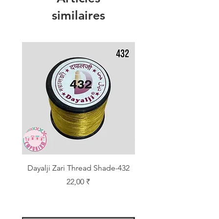
similaires
Dayalji Zari Thread Shade-432
Dayalji Zari Thread Sh
Prix
22,00 ₹