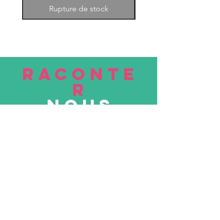
Rupture de stock
RACONTE
R
nous
Soumettre
VISITE