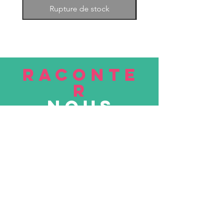
Rupture de stock
RACONTE
R
nous
Soumettre
VISITE