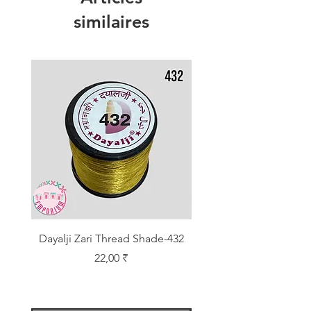
similaires
Dayalji Zari Thread Shade-432
Dayalji Zari Thread Sh
Prix
22,00 ₹